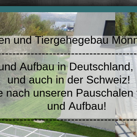
nd Tiergehegebau Mön
------------------------------------
d Aufbau in Deutschland,
 in der Schweiz!
ach unseren Pauschalen f
Aufbau!
-------------------------------------