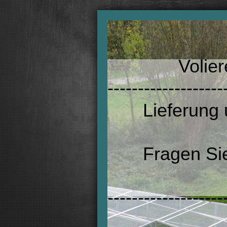
Volieren u
------------------
Lieferung un
und auch
Fragen Sie n
und 
-------------------