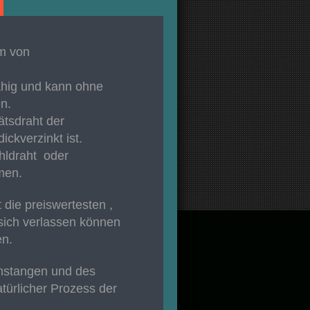
um von
ähig und kann ohne
en.
ätsdraht der
ickverzinkt ist.
ahldraht oder
men.
 die preiswertesten ,
 sich verlassen können
en.
umstangen und des
atürlicher Prozess der