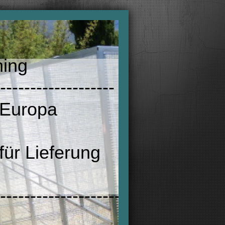
ning
----------------------
 Europa
ür Lieferung
-------------------------------